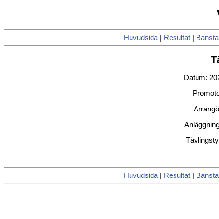
Huvudsida
|
Resultat
|
Banstat
T
Datum: 202
Promoto
Arrang
Anläggning
Tävlingstyp
Huvudsida
|
Resultat
|
Banstat