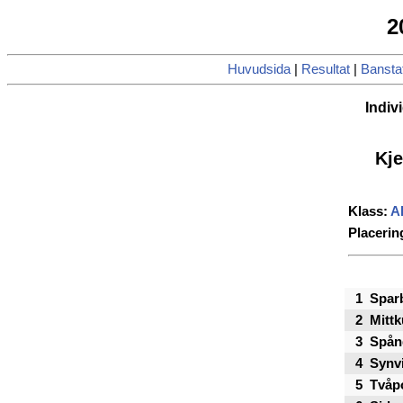
2
Huvudsida
|
Resultat
|
Banstat
Indivi
Kj
Klass:
Al
Placerin
1
Spar
2
Mittk
3
Spån
4
Synvi
5
Tvåp