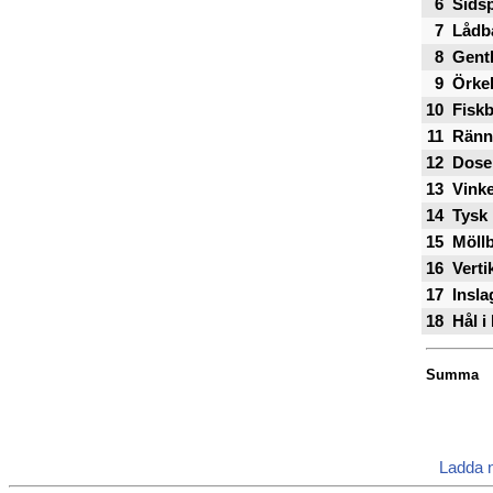
6
Sidsp
7
Lådb
8
Gent
9
Örkel
10
Fisk
11
Ränn
12
Dose
13
Vinke
14
Tysk 
15
Möll
16
Verti
17
Insla
18
Hål i
Summa
Ladda 