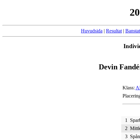
20
Huvudsida
|
Resultat
|
Banstat
Indivi
Devin Fandé
Klass:
Al
Placerin
1
Spar
2
Mittk
3
Spån