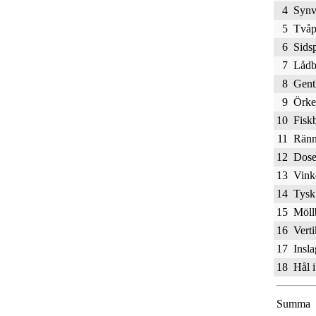
4
Synvi
5
Tvåp
6
Sids
7
Lådb
8
Gent
9
Örke
10
Fisk
11
Rän
12
Dose
13
Vink
14
Tysk
15
Möll
16
Verti
17
Insla
18
Hål 
Summa