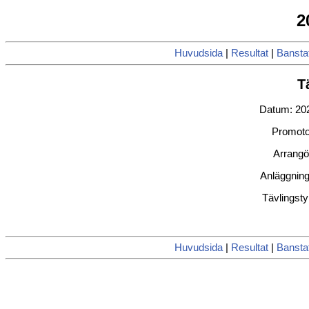
2
Huvudsida
|
Resultat
|
Banstat
T
Datum: 202
Promoto
Arrang
Anläggning
Tävlingstyp
Huvudsida
|
Resultat
|
Banstat